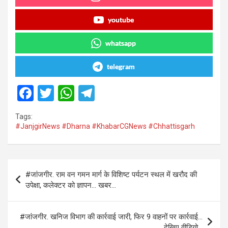
youtube
whatsapp
telegram
F
T
W
T
a
wi
h
el
Tags:
ce
tt
at
e
#JanjgirNews #Dharna #KhabarCGNews #Chhattisgarh
b
er
s
gr
o
A
a
Post
o
p
m
#जांजगीर. राम वन गमन मार्ग के विशिष्ट पर्यटन स्थल में खरौद की
navigation
उपेक्षा, कलेक्टर को ज्ञापन… खबर…
k
p
#जांजगीर. खनिज विभाग की कार्रवाई जारी, फिर 9 वाहनों पर कार्रवाई…
देखिए वीडियो…