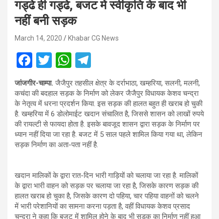
गड्ढे ही गड्ढे, बजट में स्वीकृति के बाद भी
नहीं बनी सड़क
March 14, 2020
Khabar CG News
F
T
W
T
a
wi
h
el
जांजगीर-चाम्पा.
जैजैपुर तहसील क्षेत्र के दर्राभाठा, खम्हरिया, सलनी, मलनी,
ce
tt
at
e
कचंदा की बदहाल सड़क के निर्माण को लेकर जैजैपुर विधायक केशव चन्द्रा
b
er
s
gr
के नेतृत्व में धरना प्रदर्शन किया. इस सड़क की हालत बहुत ही खराब हो चुकी
है. खम्हरिया में 6 डोलोमाईट खदान संचालित है, जिससे शासन को लाखों रुपये
o
A
a
की रायल्टी से फायदा होता है. इसके बावजूद शासन द्वारा सड़क के निर्माण पर
o
p
m
ध्यान नहीं दिया जा रहा है. बजट में 5 साल पहले शामिल किया गया था, लेकिन
सड़क निर्माण का अता-पता नहीं है.
k
p
खदान मालिकों के द्वारा रात-दिन भारी गाड़ियों को चलाया जा रहा है. मालिकों
के द्वारा भारी वाहन को सड़क पर चलाया जा रहा है, जिसके कारण सड़क की
हालत खराब हो चुका है, जिसके कारण दो पहिया, चार पहिया वाहनों को चलने
में भारी परेशानियों का सामना करना पड़ता है, वहीं विधायक केशव प्रसाद
चन्द्रा ने कहा कि बजट में शामिल होने के बाद भी सड़क का निर्माण नहीं हुआ