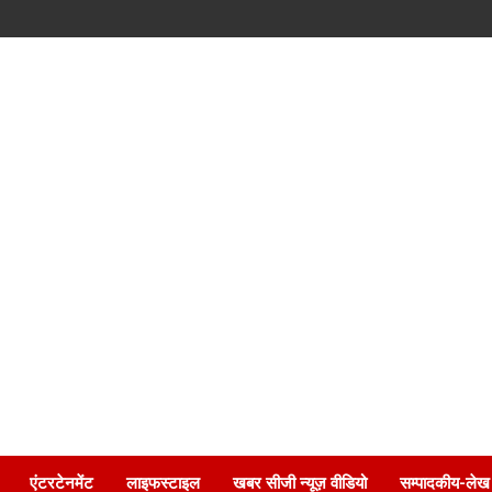
एंटरटेनमेंट
लाइफस्टाइल
खबर सीजी न्यूज़ वीडियो
सम्पादकीय-लेख