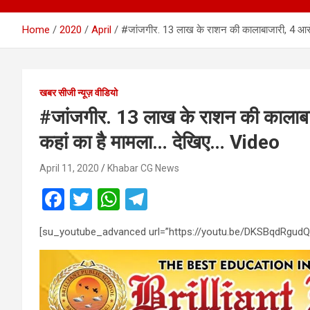
Home
2020
April
#जांजगीर. 13 लाख के राशन की कालाबाजारी, 4 आरो
खबर सीजी न्यूज़ वीडियो
#जांजगीर. 13 लाख के राशन की कालाबा
कहां का है मामला… देखिए… Video
April 11, 2020
Khabar CG News
F
T
W
T
a
wi
h
el
[su_youtube_advanced url=”https://youtu.be/DKSBqdRgudQ
ce
tt
at
e
b
er
s
gr
o
A
a