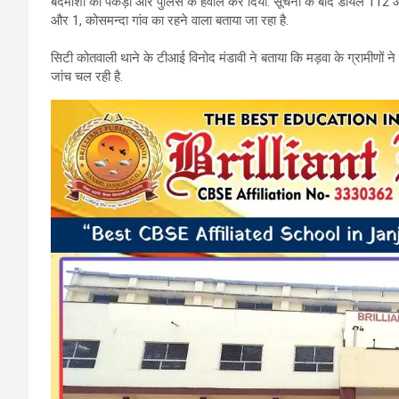
बदमाशों को पकड़ा और पुलिस के हवाले कर दिया. सूचना के बाद डायल 112 और स
b
er
s
gr
और 1, कोसमन्दा गांव का रहने वाला बताया जा रहा है.
o
A
a
सिटी कोतवाली थाने के टीआई विनोद मंडावी ने बताया कि मड़वा के ग्रामीणों ने ब
o
p
m
जांच चल रही है.
k
p