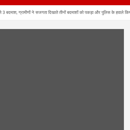
3 बदमाश, ग्रामीणों ने सजगता दिखाते तीनों बदमाशों को पकड़ा और पुलिस के हवाले किया