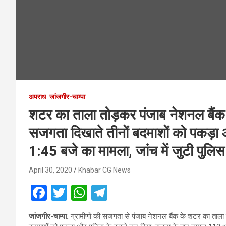
अपराध
जांजगीर-चाम्पा
शटर का ताला तोड़कर पंजाब नेशनल बैंक के
सजगता दिखाते तीनों बदमाशों को पकड़ा औ
1:45 बजे का मामला, जांच में जुटी पुलिस
April 30, 2020
Khabar CG News
F
T
W
T
a
wi
h
el
जांजगीर-चाम्पा.
ग्रामीणों की सजगता से पंजाब नेशनल बैंक के शटर का ताला त
ce
tt
at
e