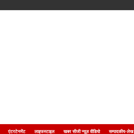
एंटरटेनमेंट
लाइफस्टाइल
खबर सीजी न्यूज़ वीडियो
सम्पादकीय-लेख