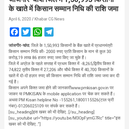
के खाते में किसान सम्मान निधि की राशि जमा
April 6, 2020
Khabar CG News
F
T
W
T
a
wi
h
el
जांजगीर-चांपा.
जिले के 1,50,993 किसानों के बैंक खाते में प्रधानमंत्री
ce
tt
at
e
किसान सम्मान निधि की- 2000 रुपए प्रति किसान के मान से कुल 30
b
er
s
gr
करोड़,19 लाख 86 हजार रुपए जमा किए जा चुके हैं।
जिले में अप्रेल के पहले सप्ताह में प्रथम किश्त में -8,265,द्वितीय किश्त में
o
A
a
74,822 तृतीय किश्त में 27,206 और चौथे किश्त में 40,700 किसानों के
o
p
m
खाते में दो-दो हज़ार रुपए की किसान सम्मान निधि की राशि जमा जमा कर दी
गई है।
k
p
किसान अपने किश्त जमा होने की जानकारीwww.pmkisan.gov.in पर
जाकर या PMKISAN के mobile application पर चेक कर सकते हैं।
अथवा PM Kisan helpline No -155261,1800115526(टाल फ्री
नंबर)-01206025109 पर संपर्क कर सकते हैं।
[su_heading]इस खबर को भी देखिए…[/su_heading]
[su_youtube url=”https://youtu.be/M3OpFymG7Rc” title=”इस
खबर को भी देखिए…”]