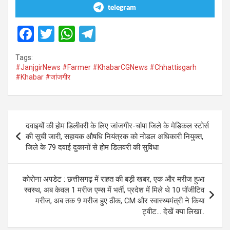
telegram
F
T
W
T
a
wi
h
el
Tags:
ce
tt
at
e
#JanjgirNews #Farmer #KhabarCGNews #Chhattisgarh
#Khabar #जांजगीर
b
er
s
gr
o
A
a
o
p
m
Post
दवाइयों की होम डिलीवरी के लिए जांजगीर-चांपा जिले के मेडिकल स्टोर्स
k
p
navigation
की सूची जारी, सहायक औषधि नियंत्रक को नोडल अधिकारी नियुक्त,
जिले के 79 दवाई दुकानों से होम डिलवरी की सुविधा
कोरोना अपडेट : छत्तीसगढ़ में राहत की बड़ी खबर, एक और मरीज हुआ
स्वस्थ, अब केवल 1 मरीज एम्स में भर्ती, प्रदेश में मिले थे 10 पॉजीटिव
मरीज, अब तक 9 मरीज हुए ठीक, CM और स्वास्थ्यमंत्री ने किया
ट्वीट… देखें क्या लिखा..