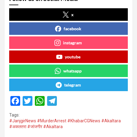
x
facebook
instagram
youtube
whatsapp
telegram
F
T
W
T
a
wi
h
el
Tags:
ce
tt
at
e
#JanjgirNews #MurderArrest #KhabarCGNews #Akaltara
#अकलतरा #जांजगीर #Akaltara
b
er
s
gr