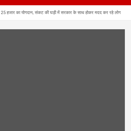
 लाख 25 हजार का योगदान, संकट की घड़ी में सरकार के साथ होकर मदद कर रहे लोग