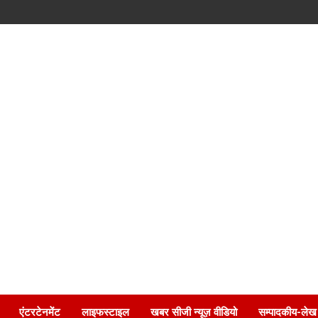
एंटरटेनमेंट
लाइफस्टाइल
खबर सीजी न्यूज़ वीडियो
सम्पादकीय-लेख