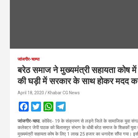
जांजगीर-चाम्पा
बरेठ समाज ने मुख्यमंत्री सहायता कोष 
की घड़ी में सरकार के साथ होकर मदद कर
April 18, 2020
Khabar CG News
F
T
W
T
a
wi
h
el
जांजगीर-चापा.
कोविद- 19 के संक्रमण से लड़ने जिले के सामाजिक युवा संगठन,
ce
tt
at
e
कलेक्टर जेपी पाठक को बिलासपुर संभाग के धोबी बरेठ समाज के शिक्षकों युवा मोर
b
er
s
gr
मुख्यमंत्री सहायता कोष के लिए 1 लाख 25 हजार का धनादेश सौंपा गया। इसी 