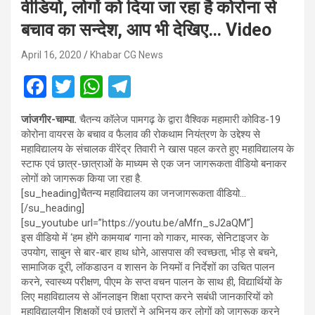
वीडियो, लोगों को दिया जा रहा है कोरोना से
बचाव का सन्देश, आप भी देखिए… Video
April 16, 2020
Khabar CG News
F
T
W
T
a
wi
h
el
जांजगीर-चाम्पा.
चैतन्य कॉलेज पामगढ़ के द्वारा वैश्विक महामारी कोविड-19
ce
tt
at
e
कोरोना वायरस के बचाव व फैलाव की रोकथाम नियंत्रण के उद्देश्य से
b
er
s
gr
महाविद्यालय के संचालक वीरेंद्र तिवारी ने खास पहल करते हुए महाविद्यालय के
स्टाफ एवं छात्र-छात्राओं के माध्यम से एक जन जागरूकता वीडियो बनाकर
o
A
a
लोगों को जागरूक किया जा रहा है.
o
p
m
[su_heading]चैतन्य महाविद्यालय का जनजागरूकता वीडियो…
[/su_heading]
k
p
[su_youtube url=”https://youtu.be/aMfn_sJ2aQM”]
इस वीडियो में ‘हम होंगे कामयाब’ गाना को गाकर, मास्क, सेनिटाइजर के
उपयोग, साबुन से बार-बार हाथ धोने, आसपास की स्वच्छता, भीड़ से बचने,
सामाजिक दूरी, लॉकडाउन व शासन के नियमों व निर्देशों का उचित पालन
करने, स्वास्थ्य परीक्षण, पीएम के सप्त वचन पालन के साथ ही, विद्यार्थियों के
लिए महाविद्यालय से ऑनलाइन शिक्षा प्राप्त करने सबंधी जानकारियों को
महाविद्यालयीन शिक्षकों एवं छात्रों ने अभिनय कर लोगों को जागरूक करने