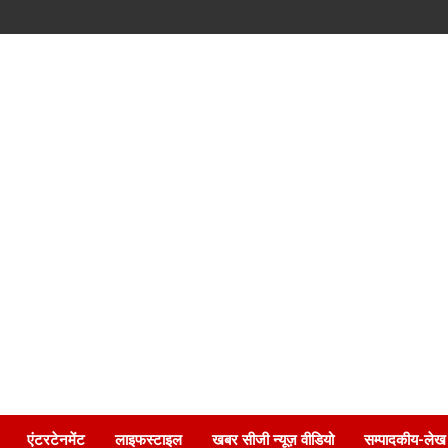
एंटरटेनमेंट
लाइफस्टाइल
खबर सीजी न्यूज़ वीडियो
सम्पादकीय-लेख