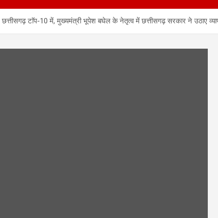
त्तीसगढ़ टाॅप-10 में, मुख्यमंत्री भूपेश बघेल के नेतृत्व में छत्तीसगढ़ सरकार ने उठाए व