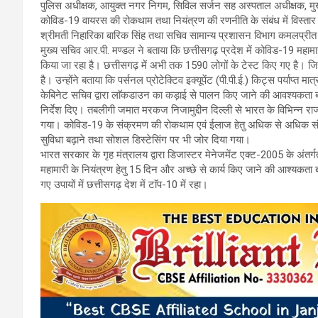
पुलिस अधीक्षक, आयुक्त नगर निगम, सिविल सर्जन सह अस्पताल अधीक्षक, मुख्य च
o
A
a
कोविड-19 वायरस की रोकथाम तथा नियंत्रण की रणनीति के संबंध में विस्तार स
o
p
m
श्रीमती निहारिका बारिक सिंह तथा सचिव सामान्य प्रशासन विभाग कमलप्रीत सिं
मुख्य सचिव आर.पी. मण्डल ने बताया कि छत्तीसगढ़ प्रदेश में कोविड-19 महाम
k
p
किया जा रहा है। छत्तीसगढ़ में अभी तक 1590 लोगों के टेस्ट किए गए है। जिस
है। उन्होंने बताया कि पर्सनल प्रोटेक्टिव इक्यूपेंट (पी.पी.ई.) किट्स पर्याप्त मात्
केबिनेट सचिव द्वारा लाॅकडाउन का कड़ाई से पालन किए जाने की आवश्यकता ब
निर्देश दिए। तबलीगी जमात मरकज निजामुद्दीन दिल्ली से भारत के विभिन्न राज्य
गया। कोविड-19 के संक्रमण की रोकथाम एवं ईलाज हेतु अधिक से अधिक संख्या म
सुविधा बढ़ाने तथा सोशल डिस्टेसिंग पर भी जोर दिया गया।
भारत सरकार के गृह मंत्रालय द्वारा डिजास्टर मेनेजमेंट एक्ट-2005 के अंतर्ग
महामारी के नियंत्रण हेतु 15 दिन और अच्छे से कार्य किए जाने की आश्यक
गए उपायों में छत्तीसगढ़ देश में टाॅप-10 में रहा।