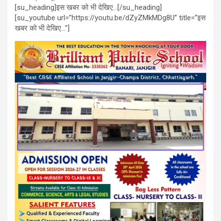
[su_heading]इस खबर को भी देखिए…[/su_heading]
[su_youtube url=”https://youtu.be/dZyZMkMDg8U” title=”इस
खबर को भी देखिए…”]