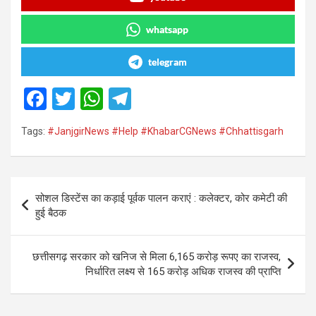
whatsapp
telegram
F
T
W
T
a
wi
h
el
Tags:
#JanjgirNews #Help #KhabarCGNews #Chhattisgarh
ce
tt
at
e
b
er
s
gr
o
A
a
Post
सोशल डिस्टेंस का कड़ाई पूर्वक पालन कराएं : कलेक्टर, कोर कमेटी की
o
p
m
navigation
हुई बैठक
k
p
छत्तीसगढ़ सरकार को खनिज से मिला 6,165 करोड़ रूपए का राजस्व,
निर्धारित लक्ष्य से 165 करोड़ अधिक राजस्व की प्राप्ति