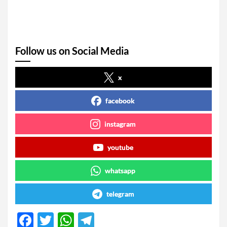
Follow us on Social Media
x
facebook
instagram
youtube
whatsapp
telegram
F
T
W
T