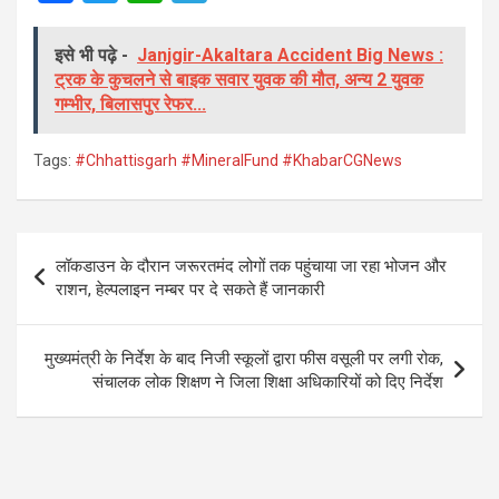
a
wi
h
el
ce
tt
at
e
इसे भी पढ़े -
Janjgir-Akaltara Accident Big News :
ट्रक के कुचलने से बाइक सवार युवक की मौत, अन्य 2 युवक
b
er
s
gr
गम्भीर, बिलासपुर रेफर...
o
A
a
o
p
m
Tags:
#Chhattisgarh #MineralFund #KhabarCGNews
k
p
Post
लॉकडाउन के दौरान जरूरतमंद लोगों तक पहुंचाया जा रहा भोजन और
navigation
राशन, हेल्पलाइन नम्बर पर दे सकते हैं जानकारी
मुख्यमंत्री के निर्देश के बाद निजी स्कूलों द्वारा फीस वसूली पर लगी रोक,
संचालक लोक शिक्षण ने जिला शिक्षा अधिकारियों को दिए निर्देश