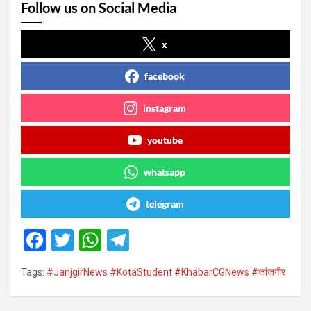
Follow us on Social Media
x
facebook
instagram
youtube
whatsapp
telegram
F
T
W
T
a
wi
h
el
Tags:
#JanjgirNews #KotaStudent #KhabarCGNews #जांजगीर
ce
tt
at
e
b
er
s
gr