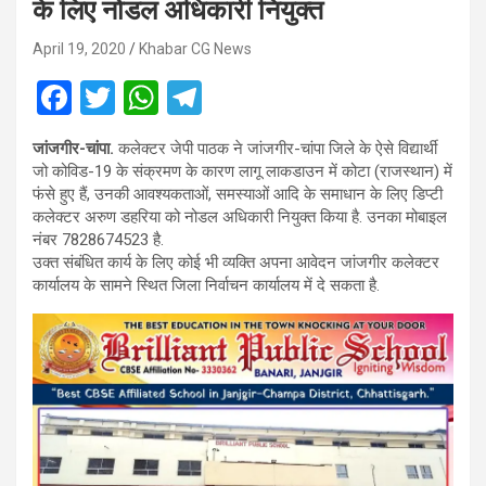
के लिए नोडल अधिकारी नियुक्त
April 19, 2020
Khabar CG News
F
T
W
T
a
wi
h
el
जांजगीर-चांपा.
कलेक्टर जेपी पाठक ने जांजगीर-चांपा जिले के ऐसे विद्यार्थी
ce
tt
at
e
जो कोविड-19 के संक्रमण के कारण लागू लाकडाउन में कोटा (राजस्थान) में
b
er
s
gr
फंसे हुए हैं, उनकी आवश्यकताओं, समस्याओं आदि के समाधान के लिए डिप्टी
कलेक्टर अरुण डहरिया को नोडल अधिकारी नियुक्त किया है. उनका मोबाइल
o
A
a
नंबर 7828674523 है.
o
p
m
उक्त संबंधित कार्य के लिए कोई भी व्यक्ति अपना आवेदन जांजगीर कलेक्टर
कार्यालय के सामने स्थित जिला निर्वाचन कार्यालय में दे सकता है.
k
p