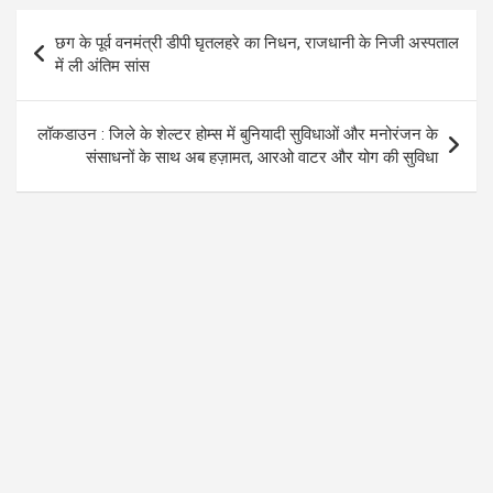
o
A
a
Post
छग के पूर्व वनमंत्री डीपी घृतलहरे का निधन, राजधानी के निजी अस्पताल
o
p
m
navigation
में ली अंतिम सांस
k
p
लॉकडाउन : जिले के शेल्टर होम्स में बुनियादी सुविधाओं और मनोरंजन के
संसाधनों के साथ अब हज़ामत, आरओ वाटर और योग की सुविधा