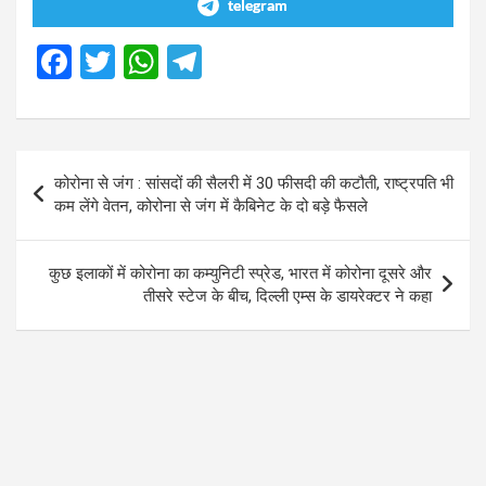
telegram
F
T
W
T
a
wi
h
el
ce
tt
at
e
b
er
s
gr
Post
कोरोना से जंग : सांसदों की सैलरी में 30 फीसदी की कटौती, राष्ट्रपति भी
o
A
a
navigation
कम लेंगे वेतन, कोरोना से जंग में कैबिनेट के दो बड़े फैसले
o
p
m
k
p
कुछ इलाकों में कोरोना का कम्युनिटी स्प्रेड, भारत में कोरोना दूसरे और
तीसरे स्टेज के बीच, दिल्ली एम्स के डायरेक्टर ने कहा