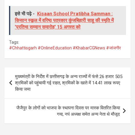
a
wi
h
el
ce
tt
at
e
इसे भी पढ़े -
Kisaan School Pratibha Samman :
किसान स्कूल में वरिष्ठ पत्रकार कुंजबिहारी साहू की स्मृति में
b
er
s
gr
'प्रतिभा सम्मान समारोह' 15 अगस्त को
o
A
a
o
p
m
Tags:
#Chhattisgarh #OnlineEducation #KhabarCGNews #जांजगीर
k
p
Post
मुख्यमंत्री के निर्देश में छत्तीसगढ़ के अन्य राज्यों में फंसे 26 हजार 505
navigation
श्रमिकों को पहुंचायी गई राहत, श्रमिकों के खाते में 14.41 लाख रूपए
किया जमा
जैजैपुर के लोगों को भाजपा के स्थापना दिवस पर मास्क वितरित किया
गया, नपं अध्यक्ष समेत अन्य नेता थे मौजूद