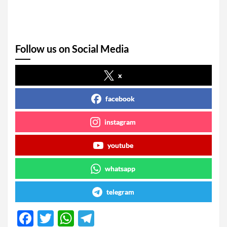
Follow us on Social Media
x
facebook
instagram
youtube
whatsapp
telegram
F
T
W
T