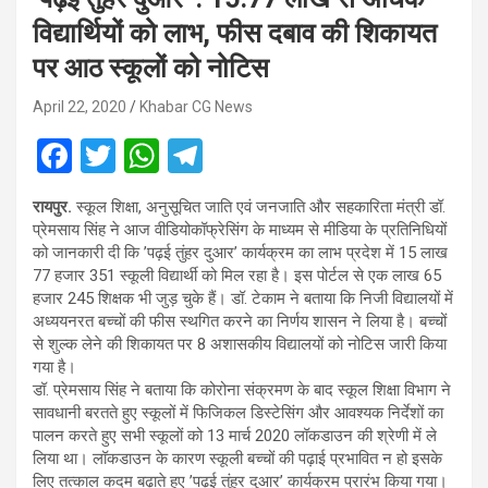
विद्यार्थियों को लाभ, फीस दबाव की शिकायत
पर आठ स्कूलों को नोटिस
April 22, 2020
Khabar CG News
F
T
W
T
a
wi
h
el
रायपुर.
स्कूल शिक्षा, अनुसूचित जाति एवं जनजाति और सहकारिता मंत्री डॉ.
ce
tt
at
e
प्रेमसाय सिंह ने आज वीडियोकॉफ्रेसिंग के माध्यम से मीडिया के प्रतिनिधियों
b
er
s
gr
को जानकारी दी कि ’पढ़ई तुंहर दुआर’ कार्यक्रम का लाभ प्रदेश में 15 लाख
77 हजार 351 स्कूली विद्यार्थी को मिल रहा है। इस पोर्टल से एक लाख 65
o
A
a
हजार 245 शिक्षक भी जुड़ चुके हैं। डॉ. टेकाम ने बताया कि निजी विद्यालयों में
o
p
m
अध्ययनरत बच्चों की फीस स्थगित करने का निर्णय शासन ने लिया है। बच्चों
से शुल्क लेने की शिकायत पर 8 अशासकीय विद्यालयों को नोटिस जारी किया
k
p
गया है।
डॉ. प्रेमसाय सिंह ने बताया कि कोरोना संक्रमण के बाद स्कूल शिक्षा विभाग ने
सावधानी बरतते हुए स्कूलों में फिजिकल डिस्टेसिंग और आवश्यक निर्देशों का
पालन करते हुए सभी स्कूलों को 13 मार्च 2020 लॉकडाउन की श्रेणी में ले
लिया था। लॉकडाउन के कारण स्कूली बच्चों की पढ़ाई प्रभावित न हो इसके
लिए तत्काल कदम बढ़ाते हुए ’पढ़ई तुंहर दुआर’ कार्यक्रम प्रारंभ किया गया।