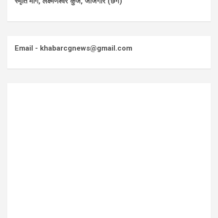
स्मृति मार्ग, लक्ष्मणेश्वर कुंज, जांजगीर (छग)
Email - khabarcgnews@gmail.com