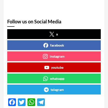
Follow us on Social Media
x
facebook
instagram
youtube
whatsapp
telegram
F
T
W
T