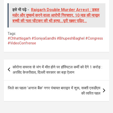
a
wi
h
el
ce
tt
at
e
इसे भी पढ़े -
Raigarh Double Murder Arrest : डबल
मर्डर और दुष्कर्म करने वाला आरोपी गिरफ्तार, 10 माह की मासूम
b
er
s
gr
बच्ची की गला घोंटकर की थी हत्या...पूरी खबर पढ़िए...
o
A
a
o
p
m
Tags:
#Chhattisgarh #SoniyaGandhi #BhupeshBaghel #Congress
k
p
#VideoConfrense
Post
कोरोना वायरस से जंग में मौत होने पर हॉस्पिटल कर्मी को देंगे 1 करोड़ :
navigation
अरविंद केजरीवाल, दिल्ली सरकार का बड़ा ऐलान
जिले का पहला ‘अनाज बैंक’ नगर पंचायत बाराद्वार में शुरू, सक्ती एसडीएम
की त्वरित पहल