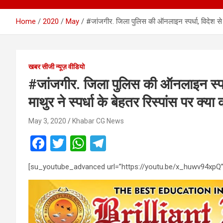
Home
2020
May
#जांजगीर. जिला पुलिस की ऑनलाइन स्पर्धा, विदेश से 
खबर सीजी न्यूज़ वीडियो
#जांजगीर. जिला पुलिस की ऑनलाइन स्पर्ध
माथुर ने स्पर्धा के बेहतर रिस्पांस पर 
May 3, 2020
Khabar CG News
F
T
W
T
a
wi
h
el
[su_youtube_advanced url=”https://youtu.be/x_huwv94xpQ”
ce
tt
at
e
b
er
s
gr
o
A
a