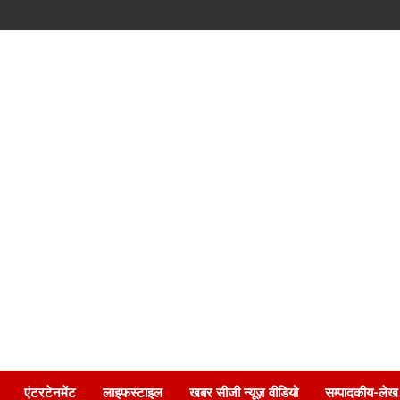
एंटरटेनमेंट
लाइफस्टाइल
खबर सीजी न्यूज़ वीडियो
सम्पादकीय-लेख