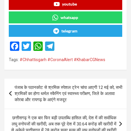
youtube
whatsapp
telegram
F
T
W
T
a
wi
h
el
Tags:
#Chhattisgarh #CoronaAlert #KhabarCGNews
ce
tt
at
e
b
er
s
gr
o
A
a
Post
पंजाब के पठानकोट से श्रमिक स्पेशल ट्रेन चांपा आएगी 12 मई को, सभी
o
p
m
navigation
श्रमिकों का होगा थर्मल स्कैनिंग एवं स्वास्थ्य परीक्षण, जिले के अलावा
k
p
कोरबा और रायगढ़ के आएंगे मजदूर
छत्तीसगढ़ ने एक बार फिर बड़ी उपलब्धि हासिल की, देश में की सर्वाधिक
लघु वनोपजों की खरीदी, अब तक पूरे देश में 30.64 करोड़ की खरीदी में
से अकेले छत्तीसगढ़ में 28 करोड़ रूपए मूल्य की लघु वनोपजों की खरीदी