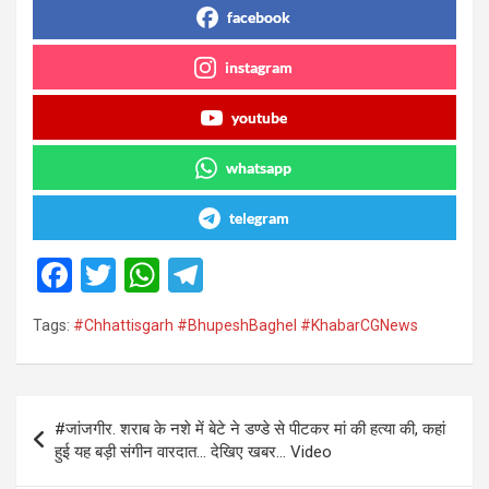
facebook
instagram
youtube
whatsapp
telegram
F
T
W
T
a
wi
h
el
Tags:
#Chhattisgarh #BhupeshBaghel #KhabarCGNews
ce
tt
at
e
b
er
s
gr
o
A
a
Post
#जांजगीर. शराब के नशे में बेटे ने डण्डे से पीटकर मां की हत्या की, कहां
o
p
m
navigation
हुई यह बड़ी संगीन वारदात… देखिए खबर… Video
k
p