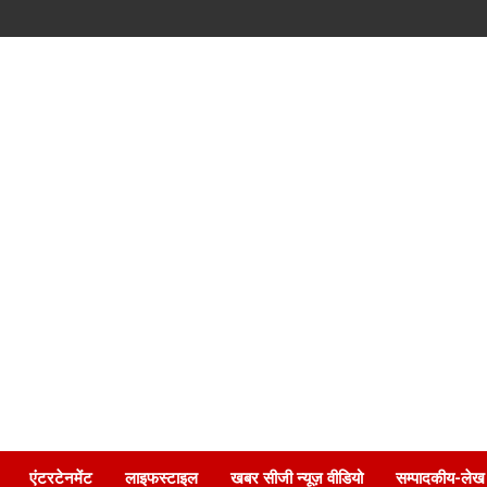
एंटरटेनमेंट
लाइफस्टाइल
खबर सीजी न्यूज़ वीडियो
सम्पादकीय-लेख