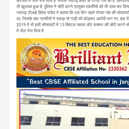
हिरासत में जेल भेज दिया है. मामला नवागढ़ क्षेत्र के रोगदा गांव का है. आरो
b
er
s
gr
भी खुलासा हुआ है. पुलिस ने चोरी करने प्रयुक्त स्कार्पियो को भी जब्त कर लिय
नवागढ़ टीआई विवेक पांडेय ने बताया कि एक दिन पहले रोगदा गांव की सोसायटी स
o
A
a
था, जिसके बाद ग्रामीणों ने पकड़ा तो गाड़ी को छोड़कर आरोपी भाग गए. बाद में
o
p
m
2019 में भी इसी सोसायटी में 15 क्विंटल चावल और शक्कर की चोरी करने की बात
में जेल भेज दिया है.
k
p