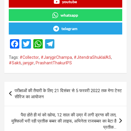
youtube
whatsapp
telegram
F
T
W
T
a
wi
h
el
Tags:
#Collector
,
#JanjgirChampa
,
#JitendraShuklaIAS
,
ce
tt
at
e
#Sakti
,
janjgir
,
PrashantThakurIPS
b
er
s
gr
o
A
a
Post
o
p
m
परीक्षाओं की तैयारी के लिए 21 दिसंबर से 5 फरवरी 2022 तक मेगा टेस्ट
navigation
सीरिज का आयोजन
k
p
पैदा होते ही मां को खोया, 12 साल की उम्र में लगी ड्रग्स की लत,
मुश्किलों भरी रही प्रतीक बब्बर की लाइफ, अभिनेता राजबब्बर का बेटा है
प्रतीक…