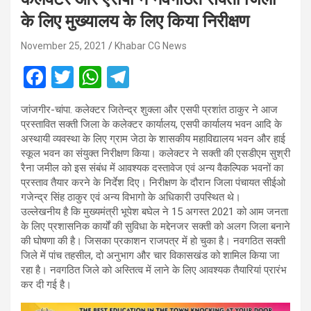
के लिए मुख्यालय के लिए किया निरीक्षण
November 25, 2021
Khabar CG News
F
T
W
T
a
wi
h
el
जांजगीर-चांपा. कलेक्टर जितेन्द्र शुक्ला और एसपी प्रशांत ठाकुर ने आज
ce
tt
at
e
प्रस्तावित सक्ती जिला के कलेक्टर कार्यालय, एसपी कार्यालय भवन आदि के
b
er
s
gr
अस्थायी व्यवस्था के लिए ग्राम जेठा के शासकीय महाविद्यालय भवन और हाई
स्कूल भवन का संयुक्त निरीक्षण किया। कलेक्टर ने सक्ती की एसडीएम सुश्री
o
A
a
रैना जमील को इस संबंध में आवश्यक दस्तावेज एवं अन्य वैकल्पिक भवनों का
o
p
m
प्रस्ताव तैयार करने के निर्देश दिए। निरीक्षण के दौरान जिला पंचायत सीईओ
गजेन्द्र सिंह ठाकुर एवं अन्य विभागो के अधिकारी उपस्थित थे।
k
p
उल्लेखनीय है कि मुख्यमंत्री भूपेश बघेल ने 15 अगस्त 2021 को आम जनता
के लिए प्रशासनिक कार्यों की सुविधा के मद्देनजर सक्ती को अलग जिला बनाने
की घोषणा की है। जिसका प्रकाशन राजपत्र में हो चुका है। नवगठित सक्ती
जिले में पांच तहसील, दो अनुभाग और चार विकासखंड को शामिल किया जा
रहा है। नवगठित जिले को अस्तित्व में लाने के लिए आवश्यक तैयारियां प्रारंभ
कर दी गई है।