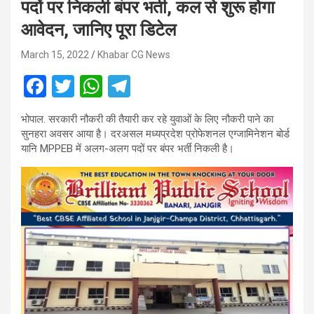
पदों पर निकली बंपर भर्ती, कल से शुरू होगा
आवेदन, जानिए पूरा डिटेल
March 15, 2022
Khabar CG News
F
T
W
T
a
wi
h
el
भोपाल. सरकारी नौकरी की तैयारी कर रहे युवाओं के लिए नौकरी पाने का
ce
tt
at
e
सुनहरा अवसर आया है। दरअसल मध्यप्रदेश प्रोफेशनल एग्जामिनेशन बोर्ड
b
er
s
gr
यानि MPPEB में अलग-अलग पदों पर बंपर भर्ती निकली है।
o
A
a
o
p
m
k
p