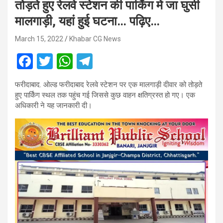
तोड़ते हुए रेलवे स्टेशन की पार्किंग में जा घुसी
मालगाड़ी, यहां हुई घटना… पढ़िए…
March 15, 2022
Khabar CG News
F
T
W
T
a
wi
h
el
फरीदाबाद. ओल्ड फरीदाबाद रेलवे स्टेशन पर एक मालगाड़ी दीवार को तोड़ते
ce
tt
at
e
हुए पार्किंग स्थल तक पहुंच गई जिससे कुछ वाहन क्षतिग्रस्त हो गए। एक
b
er
s
gr
अधिकारी ने यह जानकारी दी।
o
A
a
o
p
m
k
p