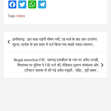
F
T
W
T
a
wi
h
el
Tags:
news
ce
tt
at
e
b
er
s
gr
o
A
a
Post
छत्तीसगढ़ : इस साल पड़ेगी भीषण गर्मी, 18 मार्च के बाद आग उगलेगा
o
p
m
navigation
सूरज, प्रदेश के इस शहर में दर्ज किया गया सबसे ज्यादा तापमान…
k
p
Illegal extortion FIR : पामगढ़ एसडीएम के नाम पर अवैध उगाही,
शिकायत पर पुलिस ने FIR दर्ज की, मेडिकल दुकान संचालक और
ट्रैक्टर चालक से की गई अवैध वसूली… पढ़िए… पूरी खबर…