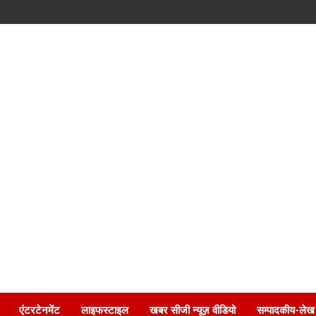
एंटरटेनमेंट
लाइफस्टाइल
खबर सीजी न्यूज़ वीडियो
सम्पादकीय-लेख