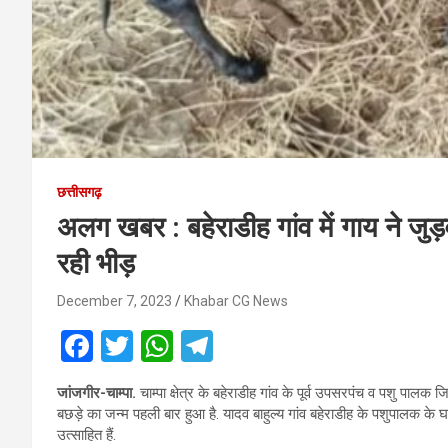
छत्तीसगढ़
अलग खबर : बहेराडीह गांव में गाय ने जुड़
रही भीड़
December 7, 2023
Khabar CG News
F
T
W
T
a
wi
h
el
जांजगीर-चाम्पा.
चाम्पा क्षेत्र के बहेराडीह गांव के पूर्व उपसरपंच व पशु पालक ज
ce
tt
at
e
बछड़े का जन्म पहली बार हुआ है. यादव बाहुल्य गांव बहेराडीह के पशुपालक के
b
er
s
gr
उत्साहित हैं.