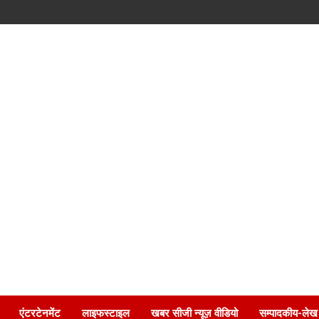
एंटरटेनमेंट
लाइफस्टाइल
खबर सीजी न्यूज़ वीडियो
सम्पादकीय-लेख