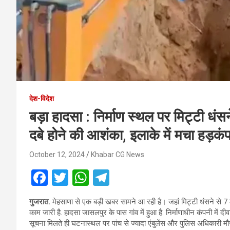
देश-विदेश
बड़ा हादसा : निर्माण स्थल पर मिट्टी धं
दबे होने की आशंका, इलाके में मचा हड़कं
October 12, 2024
Khabar CG News
F
T
W
T
a
wi
h
el
गुजरात.
मेहसाणा से एक बड़ी खबर सामने आ रही है। जहां मिट्टी धंसने से 7 म
ce
tt
at
e
काम जारी है. हादसा जासलपुर के पास गांव में हुआ है. निर्माणाधीन कंपनी में
b
er
s
gr
सूचना मिलते ही घटनास्थल पर पांच से ज्यादा एंबुलेंस और पुलिस अधिकारी मौज