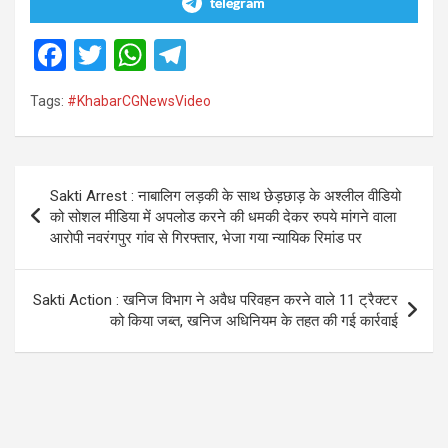
telegram
F
T
W
T
a
wi
h
el
Tags:
#KhabarCGNewsVideo
ce
tt
at
e
b
er
s
gr
o
A
a
Post
Sakti Arrest : नाबालिग लड़की के साथ छेड़छाड़ के अश्लील वीडियो
o
p
m
navigation
को सोशल मीडिया में अपलोड करने की धमकी देकर रुपये मांगने वाला
k
p
आरोपी नवरंगपुर गांव से गिरफ्तार, भेजा गया न्यायिक रिमांड पर
Sakti Action : खनिज विभाग ने अवैध परिवहन करने वाले 11 ट्रैक्टर
को किया जब्त, खनिज अधिनियम के तहत की गई कार्रवाई