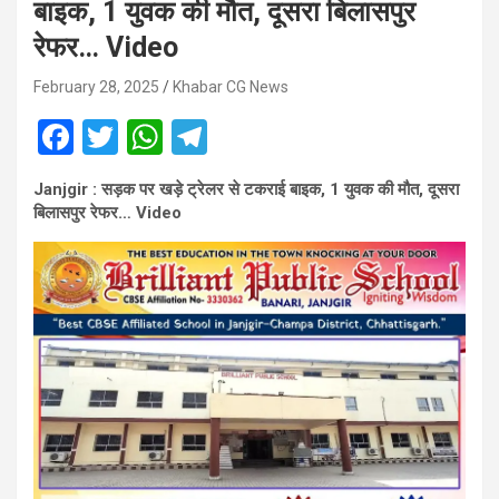
बाइक, 1 युवक की मौत, दूसरा बिलासपुर
रेफर… Video
February 28, 2025
Khabar CG News
F
T
W
T
a
wi
h
el
Janjgir : सड़क पर खड़े ट्रेलर से टकराई बाइक, 1 युवक की मौत, दूसरा
ce
tt
at
e
बिलासपुर रेफर… Video
b
er
s
gr
o
A
a
o
p
m
k
p