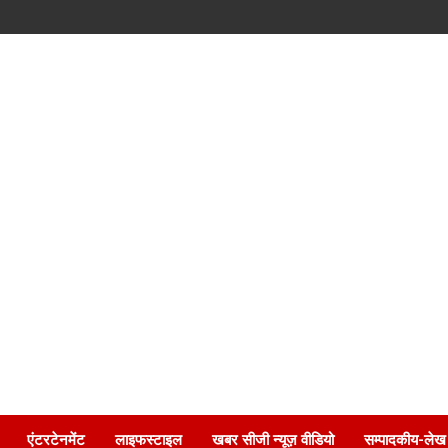
एंटरटेनमेंट
लाइफस्टाइल
खबर सीजी न्यूज़ वीडियो
सम्पादकीय-लेख