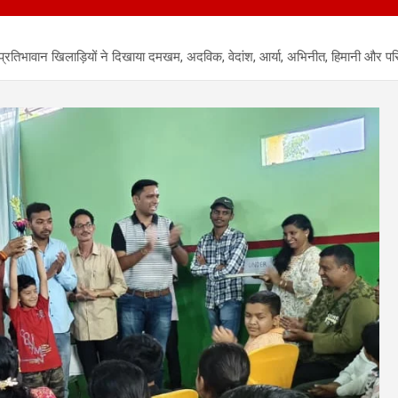
वान खिलाड़ियों ने दिखाया दमखम, अदविक, वेदांश, आर्या, अभिनीत, हिमानी और परितोष