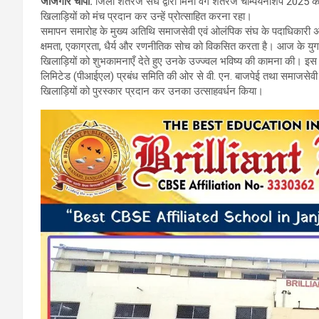
जांजगीर चांपा.
जिला शतरंज संघ द्वारा मिनी वर्ग शतरंज चैम्पियनशिप 2025 क
ce
tt
at
e
खिलाड़ियों को मंच प्रदान कर उन्हें प्रोत्साहित करना रहा।
b
er
s
gr
समापन समारोह के मुख्य अतिथि समाजसेवी एवं ओलंपिक संघ के पदाधिकारी अमर 
क्षमता, एकाग्रता, धैर्य और रणनीतिक सोच को विकसित करता है। आज के युग 
o
A
a
खिलाड़ियों को शुभकामनाएँ देते हुए उनके उज्ज्वल भविष्य की कामना की। इस 
o
p
m
लिमिटेड (पीआईएल) प्रबंध समिति की ओर से वी. एन. बाजपेई तथा समाजसेवी शश
खिलाड़ियों को पुरस्कार प्रदान कर उनका उत्साहवर्धन किया।
k
p