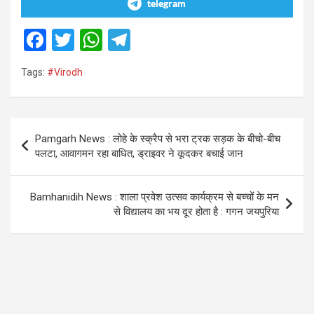
telegram
F
T
W
T
a
wi
h
el
Tags:
#Virodh
ce
tt
at
e
b
er
s
gr
o
A
a
Post
Pamgarh News : लोहे के स्क्रैप से भरा ट्रक सड़क के बीचो-बीच
o
p
m
navigation
पलटा, आवागमन रहा बाधित, ड्राइवर ने कूदकर बचाई जान
k
p
Bamhanidih News : शाला प्रवेश उत्सव कार्यक्रम से बच्चों के मन
से विद्यालय का भय दूर होता है : गगन जयपुरिया