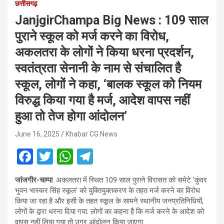
छत्तीसगढ़
JanjgirChampa Big News : 109 साल
पुराने स्कूल को मर्ज करने का विरोध,
अकलतरा के लोगों ने किया धरना प्रदर्शन,
स्वतंत्रता सेनानी के नाम से संचालित है
स्कूल, लोगों ने कहा, ‘बालक स्कूल को नियम
विरुद्ध किया गया है मर्ज, आदेश वापस नहीं
हुआ तो तेज होगा आंदोलन’
June 16, 2025
Khabar CG News
F
T
W
T
a
wi
h
el
जांजगीर-चाम्पा
. अकलतरा में स्थित 109 साल पुराने विरासत को समेटे ‘कुंवर
ce
tt
at
e
भुवन भास्कर सिंह स्कूल’ को युक्तियुक्तकरण के तहत मर्ज करने का विरोध
b
er
s
gr
किया जा रहा है और इसी के तहत स्कूल के सामने स्थानीय जनप्रतिनिधियों,
लोगों के द्वारा धरना दिया गया. लोगों का कहना है कि मर्ज करने के आदेश को
o
A
a
वापस नहीं लिया गया तो उग्र आंदोलन किया जाएगा.