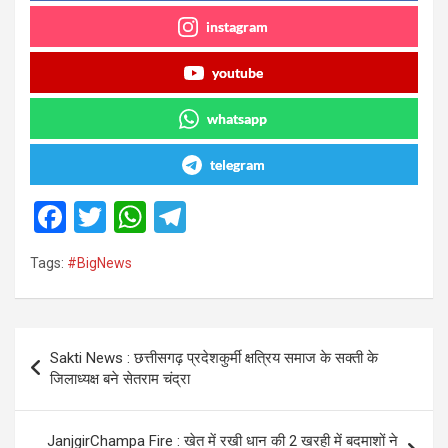
instagram
youtube
whatsapp
telegram
F
T
W
T
a
wi
h
el
Tags:
#BigNews
ce
tt
at
e
b
er
s
gr
o
A
a
Post
Sakti News : छत्तीसगढ़ प्रदेशकुर्मी क्षत्रिय समाज के सक्ती के
o
p
m
navigation
जिलाध्यक्ष बने सेतराम चंद्रा
k
p
JanjgirChampa Fire : खेत में रखी धान की 2 खरही में बदमाशों ने