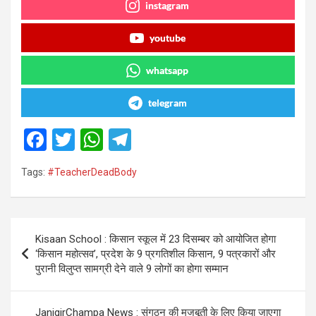
instagram
youtube
whatsapp
telegram
F
T
W
T
a
wi
h
el
Tags:
#TeacherDeadBody
ce
tt
at
e
b
er
s
gr
o
A
a
Post
Kisaan School : किसान स्कूल में 23 दिसम्बर को आयोजित होगा
o
p
m
navigation
‘किसान महोत्सव’, प्रदेश के 9 प्रगतिशील किसान, 9 पत्रकारों और
k
p
पुरानी विलुप्त सामग्री देने वाले 9 लोगों का होगा सम्मान
JanjgirChampa News : संगठन की मजबूती के लिए किया जाएगा