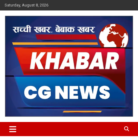
Skip
Saturday, August 8, 2026
to
content
Khabar CG News