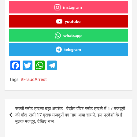
instagram
youtube
whatsapp
telegram
F
T
W
T
a
wi
h
el
Tags:
#FraudArrest
ce
tt
at
e
b
er
s
gr
o
A
a
Post
सक्ती प्लांट हादसा बड़ा अपडेट : वेदांता पॉवर प्लांट हादसे में 17 मजदूरों
o
p
m
navigation
की मौत, सभी 17 मृतक मजदूरों का नाम आया सामने, इन प्रदेशों के हैं
k
p
मृतक मजदूर, देखिए नाम…