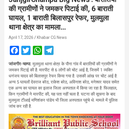
की ग्रामीणों ने जमकर पिटाई की, 6 बाराती
घायल, 1 बाराती बिलासपुर रेफर, मुलमुला
थाना क्षेत्र का मामला…
April 17, 2026
Khabar CG News
F
T
W
T
a
wi
h
el
जांजगीर-चाम्पा.
मुलमुला थाना क्षेत्र के पौना गांव में बारातियों की ग्रामीणों ने
ce
tt
at
e
जमकर पिटाई की है. मारपीट से 6 लोगों को चोट आई है, जिसमें 1 व्यक्ति
b
er
s
gr
धनंजय यादव को बिलासपुर रेफर किया गया है. उसकी आंख पर चोट आई है.
अन्य 5 घायलों देवराज बरेठ, राकेश बरेठ, अविनाश बरेठ, मनेश्वर यादव समेत
o
A
a
एक अन्य का घायल का इलाज जिला अस्पताल में किया जा रहा है. फिलहाल,
o
p
m
किन ग्रामीणों ने मारपीट की, यह पता नहीं चला है. घटना की सूचना के बाद
मुलमुला टीआई मणिशंकर पांडेय भी जिला अस्पताल पहुंचे थे. मामले में पुलिस
k
p
जांच कर रही है.