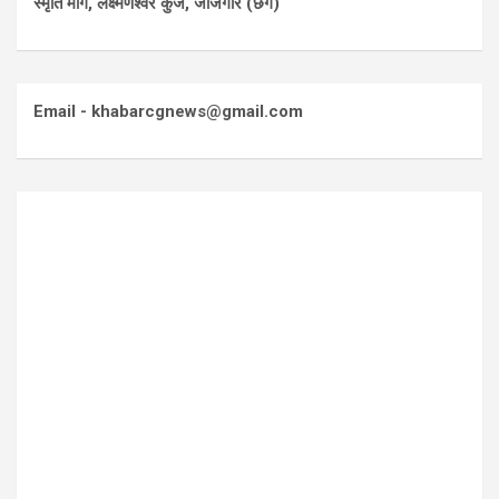
स्मृति मार्ग, लक्ष्मणेश्वर कुंज, जांजगीर (छग)
Email - khabarcgnews@gmail.com