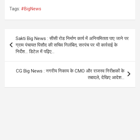
a
wi
h
el
Tags:
#BigNews
ce
tt
at
e
b
er
s
gr
o
A
a
Post
Sakti Big News : सीसी रोड निर्माण कार्य में अनियमितता पाए जाने पर
o
p
m
navigation
ग्राम पंचायत पिसौद की सचिव निलंबित, सरपंच पर भी कार्रवाई के
k
p
निर्देश… डिटेल में पढ़िए…
CG Big News : नगरीय निकाय के CMO और राजस्व निरीक्षकों के
तबादले, देखिए आदेश…