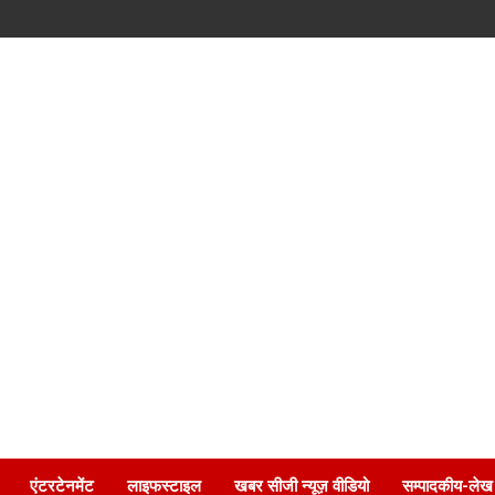
एंटरटेनमेंट
लाइफस्टाइल
खबर सीजी न्यूज़ वीडियो
सम्पादकीय-लेख