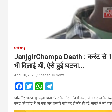
छत्तीसगढ़
JanjgirChampa Death : करंट से 17 स
भी दिलाई थी, ऐसे हुई घटना…
April 18, 2026
Khabar CG News
F
T
W
T
a
wi
h
el
जांजगीर-चाम्पा.
मुलमुला थाना क्षेत्र के कोसा गांव में करंट से 17 साल के लड़
ce
tt
at
e
करंट की चपेट में आ गया और उसकी मौके पर ही मौत हो गई. मामले में मर्ग का
b
er
s
gr