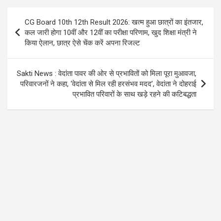
b
er
s
gr
o
A
a
Post
CG Board 10th 12th Result 2026: खत्म हुआ छात्रों का इंतजार,
o
p
m
navigation
कल जारी होगा 10वीं और 12वीं का परीक्षा परिणाम, खुद शिक्षा मंत्री ने
k
p
किया ऐलान, छात्र ऐसे चेंक करें अपना रिजल्ट
Sakti News : वेदांता पावर की ओर से प्रभावितों को मिला पूरा मुआवजा,
परिवारजनों ने कहा, ‘वेदांता से मिल रही हरसंभव मदद’, वेदांता ने दोहराई
प्रभावित परिवारों के साथ खड़े रहने की कटिबद्धता