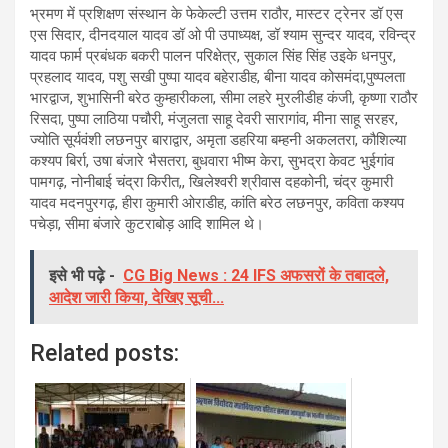
भ्रमण में प्रशिक्षण संस्थान के फेकेल्टी उत्तम राठौर, मास्टर ट्रेनर डॉ एस
एस सिदार, दीनदयाल यादव डॉ ओ पी उपाध्यक्ष, डॉ श्याम सुन्दर यादव, रविन्द्र
यादव फार्म प्रबंधक बकरी पालन परिक्षेत्र, सुकाल सिंह सिंह उइके धनपुर,
प्रहलाद यादव, पशु सखी पुष्पा यादव बहेराडीह, बीना यादव कोसमंदा,पुष्पलता
भारद्वाज, शुभासिनी बरेठ कुम्हारीकला, सीमा लहरे मुरलीडीह कंजी, कृष्णा राठौर
रिसदा, पुष्पा लाठिया पचौरी, मंजुलता साहू देवरी सारागांव, मीना साहू सरहर,
ज्योति सूर्यवंशी लछनपुर बाराद्वार, अमृता डहरिया बम्हनी अकलतरा, कौशिल्या
कश्यप बिर्रा, उषा बंजारे भैसतरा, बुधवारा भीष्म केरा, सुभद्रा केवट भुईगांव
पामगढ़, नोनीबाई चंद्रा किरीत,, खिलेश्वरी श्रीवास दहकोनी, चंद्र कुमारी
यादव मदनपुरगढ़, हीरा कुमारी ओराडीह, कांति बरेठ लछनपुर, कविता कश्यप
पचेड़ा, सीमा बंजारे कुटराबोड़ आदि शामिल थे।
इसे भी पढ़े -
CG Big News : 24 IFS अफसरों के तबादले,
आदेश जारी किया, देखिए सूची...
Related posts: