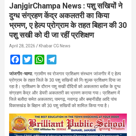
JanjgirChampa News : पशु सखियों ने
दुग्ध संग्रहण केंद्र अकलतरी का किया
भ्रमण, ए हेल्प प्रोग्राम के तहत बिहान की 30
पशु सखी को दी जा रहीं प्रशिक्षण
April 28, 2026
Khabar CG News
F
T
W
T
a
wi
h
el
जांजगीर-चाम्पा.
ग्रामीण स्व रोजगार प्रशिक्षण संस्थान जांजगीर में ए हेल्प
ce
tt
at
e
प्रोग्राम के तहत जिले के 30 पशु सखियों को निःशुल्क प्रशिक्षण दिया जा
b
er
s
gr
रहा है। प्रशिक्षण के दौरान पशु सखी दीदियों को अकलतरा ब्लॉक के दुग्ध
संग्रहण केंद्र और डेयरी अकलतरी का भ्रमण कराया गया। प्रशिक्षण में
o
A
a
जिले बलौदा समेत अकलतरा, पामगढ़, नवागढ़ और बम्हनीडीह आदि पांच
o
p
m
विकासखंड के बिहान की 30 पशु सखियों को शामिल किया गया है।
k
p