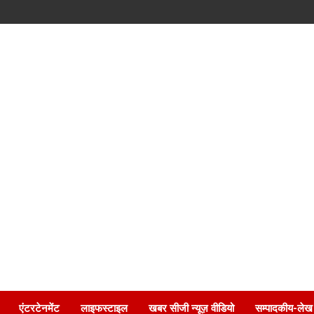
एंटरटेनमेंट
लाइफस्टाइल
खबर सीजी न्यूज़ वीडियो
सम्पादकीय-लेख