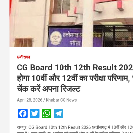
छत्तीसगढ़
CG Board 10th 12th Result 2026: ख
होगा 10वीं और 12वीं का परीक्षा परिणाम, ख
चेंक करें अपना रिजल्ट
April 28, 2026
Khabar CG News
F
T
W
T
a
wi
h
el
रायपुर: CG Board 10th 12th Result 2026 छत्तीसगढ़ में 10वीं और 12वी
ce
tt
at
e