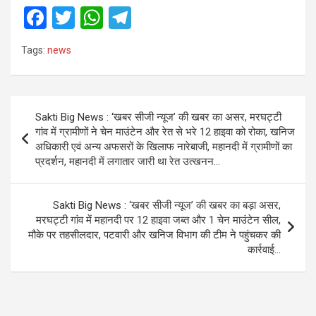
F
T
W
T
a
wi
h
el
Tags:
news
ce
tt
at
e
b
er
s
gr
o
A
a
Post
Sakti Big News : ‘खबर सीजी न्यूज’ की खबर का असर, मरघट्टी
o
p
m
navigation
गांव में ग्रामीणों ने चेन माउंटेन और रेत से भरे 12 हाइवा को रोका, खनिज
k
p
अधिकारी एवं अन्य अफसरों के खिलाफ नारेबाजी, महानदी में ग्रामीणों का
प्रदर्शन, महानदी में लगातार जारी था रेत उत्खनन…
Sakti Big News : ‘खबर सीजी न्यूज’ की खबर का बड़ा असर,
मरघट्टी गांव में महानदी पर 12 हाइवा जब्त और 1 चेन माउंटेन सील,
मौके पर तहसीलदार, पटवारी और खनिज विभाग की टीम ने पहुंचकर की
कार्रवाई…