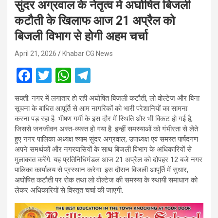
सुंदर अग्रवाल के नेतृत्व में अघोषित बिजली
कटौती के खिलाफ आज 21 अप्रैल को
बिजली विभाग से होगी अहम चर्चा
April 21, 2026
Khabar CG News
F
T
W
T
a
wi
h
el
सक्ती. नगर में लगातार हो रही अघोषित बिजली कटौती, लो वोल्टेज और बिना
ce
tt
at
e
सूचना के बाधित आपूर्ति से आम नागरिकों को भारी परेशानियों का सामना
b
er
s
gr
करना पड़ रहा है. भीषण गर्मी के इस दौर में स्थिति और भी विकट हो गई है,
जिससे जनजीवन अस्त-व्यस्त हो गया है. इन्हीं समस्याओं को गंभीरता से लेते
o
A
a
हुए नगर पालिका अध्यक्ष श्याम सुंदर अग्रवाल, उपाध्यक्ष एवं समस्त पार्षदगण
o
p
m
अपने समर्थकों और नगरवासियों के साथ बिजली विभाग के अधिकारियों से
मुलाकात करेंगे. यह प्रतिनिधिमंडल आज 21 अप्रैल को दोपहर 12 बजे नगर
k
p
पालिका कार्यालय से प्रस्थान करेगा. इस दौरान बिजली आपूर्ति में सुधार,
अघोषित कटौती पर रोक तथा लो वोल्टेज की समस्या के स्थायी समाधान को
लेकर अधिकारियों से विस्तृत चर्चा की जाएगी.