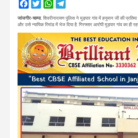
F
T
W
T
a
wi
h
el
जांजगीर-चाम्पा.
शिवरीनारायण पुलिस ने मुड़पार गांव में हनुमान जी की प्रतिमा 
ce
tt
at
e
और उसे न्यायिक रिमांड में भेज दिया है. गिरफ्तार आरोपी मुड़पार गांव का ही रहने
b
er
s
gr
o
A
a
o
p
m
k
p