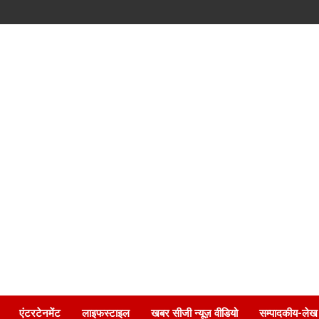
एंटरटेनमेंट
लाइफस्टाइल
खबर सीजी न्यूज़ वीडियो
सम्पादकीय-लेख