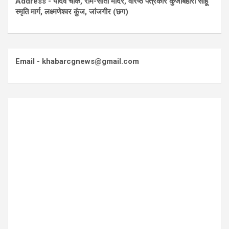
Address - यादव चौक, राम-सीता मंदिर, वरिष्ठ पत्रकार कुंजबिहारी साहू
स्मृति मार्ग, लक्ष्मणेश्वर कुंज, जांजगीर (छग)
Email - khabarcgnews@gmail.com