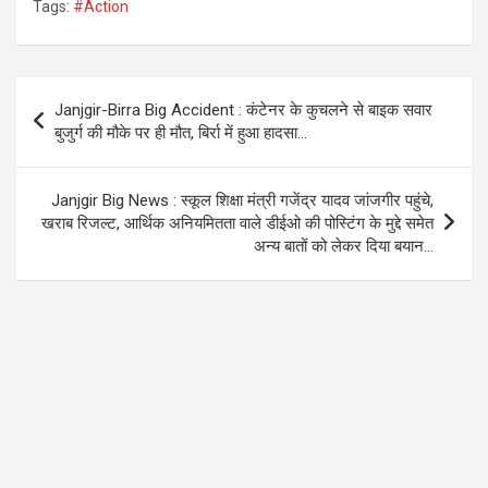
Tags:
#Action
ce
tt
at
e
b
er
s
gr
o
A
a
Post
Janjgir-Birra Big Accident : कंटेनर के कुचलने से बाइक सवार
o
p
m
navigation
बुजुर्ग की मौके पर ही मौत, बिर्रा में हुआ हादसा…
k
p
Janjgir Big News : स्कूल शिक्षा मंत्री गजेंद्र यादव जांजगीर पहुंचे,
खराब रिजल्ट, आर्थिक अनियमितता वाले डीईओ की पोस्टिंग के मुद्दे समेत
अन्य बातों को लेकर दिया बयान…