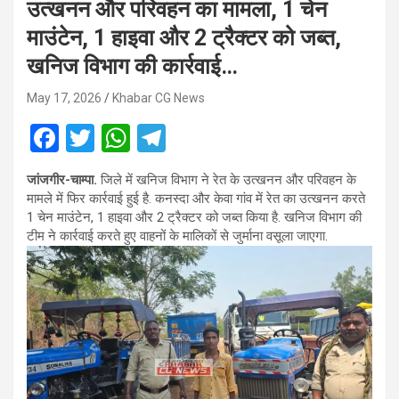
उत्खनन और परिवहन का मामला, 1 चेन
माउंटेन, 1 हाइवा और 2 ट्रैक्टर को जब्त,
खनिज विभाग की कार्रवाई…
May 17, 2026
Khabar CG News
F
T
W
T
a
wi
h
el
जांजगीर-चाम्पा.
जिले में खनिज विभाग ने रेत के उत्खनन और परिवहन के
ce
tt
at
e
मामले में फिर कार्रवाई हुई है. कनस्दा और केवा गांव में रेत का उत्खनन करते
b
er
s
gr
1 चेन माउंटेन, 1 हाइवा और 2 ट्रैक्टर को जब्त किया है. खनिज विभाग की
टीम ने कार्रवाई करते हुए वाहनों के मालिकों से जुर्माना वसूला जाएगा.
o
A
a
o
p
m
k
p