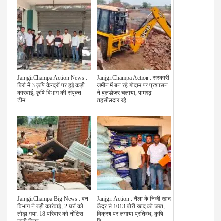
JanjgirChampa Action News :
JanjgirChampa Action : सरकारी
बिर्रा में 3 कृषि केन्द्रों पर हुई कड़ी
जमीन में बन रहे गोदाम पर प्रशासन
कारवाई, कृषि विभाग की संयुक्त
ने बुलडोजर चलाया, पामगढ़
टीम...
तहसीलदार रहे ...
JanjgirChampa Big News : वन
Janjgir Action : नैला के निजी खाद
विभाग ने बड़ी कार्रवाई, 2 घरों को
केंद्र से 1013 बोरी खाद को जब्त,
तोड़ा गया, 18 परिवार को नोटिस
विक्रय पर लगाया प्रतिबंध, कृषि
जारी किया...
वि...