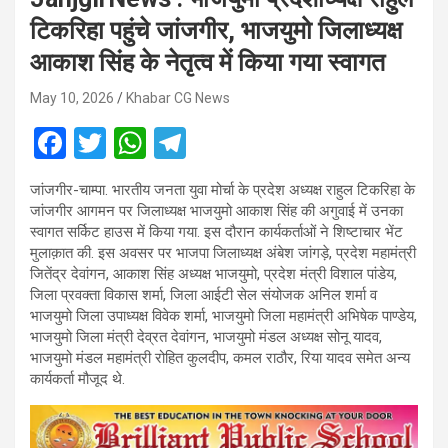
टिकरिहा पहुंचे जांजगीर, भाजयुमो जिलाध्यक्ष
आकाश सिंह के नेतृत्व में किया गया स्वागत
May 10, 2026
Khabar CG News
F
T
W
T
a
wi
h
el
जांजगीर-चाम्पा. भारतीय जनता युवा मोर्चा के प्रदेश अध्यक्ष राहुल टिकरिहा के
ce
tt
at
e
जांजगीर आगमन पर जिलाध्यक्ष भाजयुमो आकाश सिंह की अगुवाई में उनका
b
er
s
gr
स्वागत सर्किट हाउस में किया गया. इस दौरान कार्यकर्ताओं ने शिष्टाचार भेंट
मुलाक़ात की. इस अवसर पर भाजपा जिलाध्यक्ष अंबेश जांगड़े, प्रदेश महामंत्री
o
A
a
जितेंद्र देवांगन, आकाश सिंह अध्यक्ष भाजयुमो, प्रदेश मंत्री विशाल पांडेय,
o
p
m
जिला प्रवक्ता विकास शर्मा, जिला आईटी सेल संयोजक अनिल शर्मा व
भाजयुमो जिला उपाध्यक्ष विवेक शर्मा, भाजयुमो जिला महामंत्री अभिषेक पाण्डेय,
k
p
भाजयुमो जिला मंत्री देव्रत देवांगन, भाजयुमो मंडल अध्यक्ष सोनू यादव,
भाजयुमो मंडल महामंत्री रोहित कुलदीप, कमल राठौर, रिया यादव समेत अन्य
कार्यकर्ता मौजूद थे.