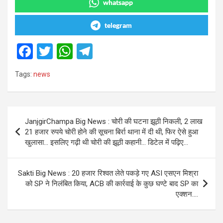
whatsapp
telegram
F
T
W
T
a
wi
h
el
Tags:
news
ce
tt
at
e
b
er
s
gr
o
A
a
Post
JanjgirChampa Big News : चोरी की घटना झूठी निकली, 2 लाख
o
p
m
navigation
21 हजार रुपये चोरी होने की सूचना बिर्रा थाना में दी थी, फिर ऐसे हुआ
k
p
खुलासा… इसलिए गढ़ी थी चोरी की झूठी कहानी… डिटेल में पढ़िए…
Sakti Big News : 20 हजार रिश्वत लेते पकड़े गए ASI एसएन मिश्रा
को SP ने निलंबित किया, ACB की कार्रवाई के कुछ घण्टे बाद SP का
एक्शन….