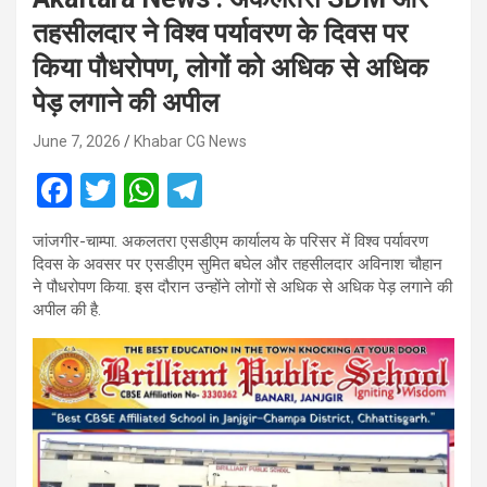
तहसीलदार ने विश्व पर्यावरण के दिवस पर
किया पौधरोपण, लोगों को अधिक से अधिक
पेड़ लगाने की अपील
June 7, 2026
Khabar CG News
F
T
W
T
a
wi
h
el
जांजगीर-चाम्पा. अकलतरा एसडीएम कार्यालय के परिसर में विश्व पर्यावरण
ce
tt
at
e
दिवस के अवसर पर एसडीएम सुमित बघेल और तहसीलदार अविनाश चौहान
b
er
s
gr
ने पौधरोपण किया. इस दौरान उन्होंने लोगों से अधिक से अधिक पेड़ लगाने की
अपील की है.
o
A
a
o
p
m
k
p