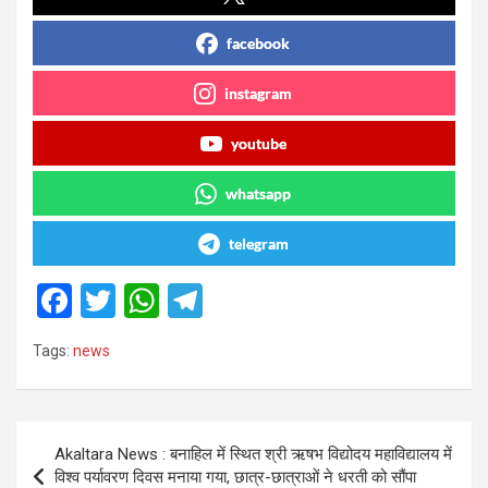
facebook
instagram
youtube
whatsapp
telegram
F
T
W
T
a
wi
h
el
Tags:
news
ce
tt
at
e
b
er
s
gr
o
A
a
Post
Akaltara News : बनाहिल में स्थित श्री ऋषभ विद्योदय महाविद्यालय में
o
p
m
navigation
विश्व पर्यावरण दिवस मनाया गया, छात्र-छात्राओं ने धरती को सौंपा