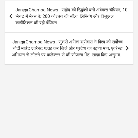
o
A
a
Post
JanjgirChampa News : राहौद की रिद्धांशी बनी अबेकस चैंपियन, 10
o
p
m
navigation
मिनट में मैथ्स के 200 क्वेश्चन की सॉल्व, लिस्निंग और विजुअल
k
p
कम्पीटिशन की रही चैंपियन
JanjgirChampa News : सुश्री अमिता श्रीवास ने विश्व की सर्वोच्च
चोटी माउंट एवरेस्ट फतह कर जिले और प्रदेश का बढ़ाया मान, एवरेस्ट
अभियान से लौटने पर कलेक्टर से की सौजन्य भेंट, साझा किए अनुभव…