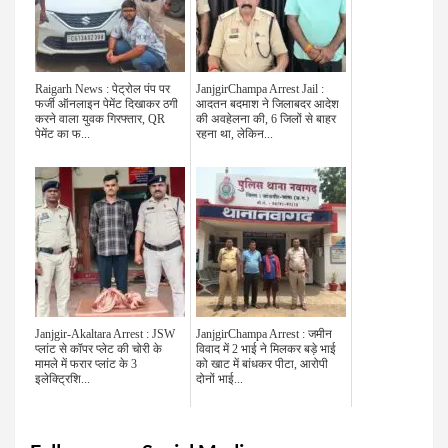
Raigarh News : पेट्रोल पंप पर
JanjgirChampa Arrest Jail :
फर्जी ऑनलाइन पेमेंट दिखाकर ठगी
आदतन बदमाश ने जिलाबदर आदेश
करने वाला युवक गिरफ्तार, QR
की अवहेलना की, 6 जिलों से बाहर
पेमेंट का फ...
रहना था, लेकिन...
Janjgir-Akaltara Arrest : JSW
JanjgirChampa Arrest : जमीन
प्लांट से कॉपर प्लेट की चोरी के
विवाद में 2 भाई ने मिलकर बड़े भाई
मामले में फरार प्लांट के 3
को खाट में बांधकर पीटा, आरोपी
इलेक्ट्रिशि...
दोनों भाई...