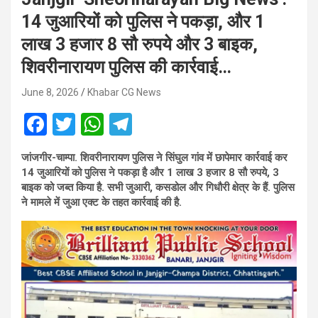
14 जुआरियों को पुलिस ने पकड़ा, और 1
लाख 3 हजार 8 सौ रुपये और 3 बाइक,
शिवरीनारायण पुलिस की कार्रवाई…
June 8, 2026
Khabar CG News
F
T
W
T
a
wi
h
el
जांजगीर-चाम्पा.
शिवरीनारायण पुलिस ने सिंघुल गांव में छापेमार कार्रवाई कर
ce
tt
at
e
14 जुआरियों को पुलिस ने पकड़ा है और 1 लाख 3 हजार 8 सौ रुपये, 3
b
er
s
gr
बाइक को जब्त किया है. सभी जुआरी, कसडोल और गिधौरी क्षेत्र के हैं. पुलिस
ने मामले में जुआ एक्ट के तहत कार्रवाई की है.
o
A
a
o
p
m
k
p