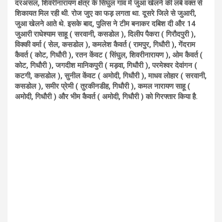
दरअसल, शिवरीनारायण क्षेत्र के सिंघुल गांव में जुआ खेलने की लंबे वक्त से
शिकायत मिल रही थी. रोज जुए का फड़ लगता था. दूसरे जिले से जुआरी,
जुआ खेलने आते थे. इसके बाद, पुलिस ने टीम बनाकर दबिश दी और 14
जुआरी राधेश्याम साहू ( सरवानी, कसडोल ), दिलीप पैकरा ( गिरौदपुरी ),
विक्की वर्मा ( सेल, कसडोल ), कमलेश कैवर्त ( रामपुर, गिधौरी ), गेंदराम
कैवर्त ( कोट, गिधौरी ), रतन केंवट ( सिंघुल, शिवरीनारायण ), ओम कैवर्त (
कोट, गिधौरी ), जगदीश मानिकपुरी ( मड़वा, गिधौरी ), परमेश्वर देवांगन (
कटगी, कसडोल ), सुनील केंवट ( अमोदी, गिधौरी ), माधव लोहार ( सरवानी,
कसडोल ), समीर प्रेमी ( तुरकीनडीह, गिधौरी ), कमल नारायण साहू (
अमोदी, गिधौरी ) और भीम कैवर्त ( अमोदी, गिधौरी ) को गिरफ्तार किया है.