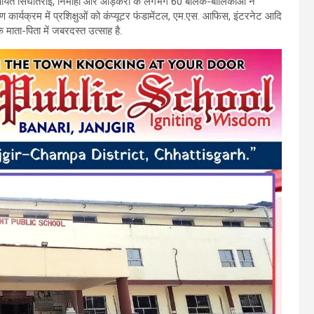
ाम पंचायत सिंघीतराई, निमोही और ओड़ेकेरा के लगभग 60 बालक-बालिकाओं ने
षण कार्यक्रम में प्रशिक्षुओं को कंप्यूटर फंडामेंटल, एम.एस. आफिस, इंटरनेट आदि
े माता-पिता में जबरदस्त उत्साह है.