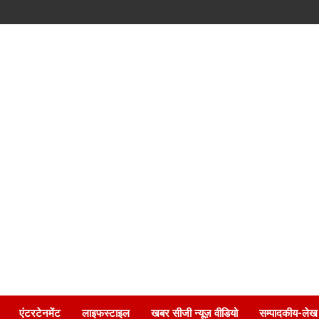
एंटरटेनमेंट
लाइफस्टाइल
खबर सीजी न्यूज़ वीडियो
सम्पादकीय-लेख