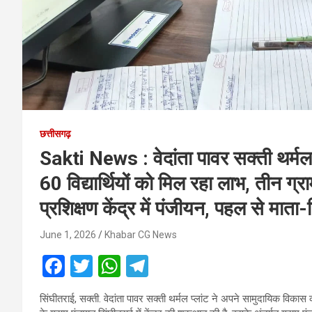
छत्तीसगढ़
Sakti News : वेदांता पावर सक्ती थर्मल प
60 विद्यार्थियों को मिल रहा लाभ, तीन ग्राम 
प्रशिक्षण केंद्र में पंजीयन, पहल से माता
June 1, 2026
Khabar CG News
F
T
W
T
a
wi
h
el
सिंघीतराई, सक्ती. वेदांता पावर सक्ती थर्मल प्लांट ने अपने सामुदायिक विकास कार
ce
tt
at
e