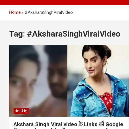
Home
#AksharaSinghViralVideo
Tag:
#AksharaSinghViralVideo
देश-विदेश
Akshara Singh Viral video के Links की Google