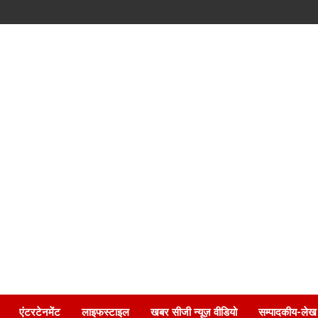
एंटरटेनमेंट
लाइफस्टाइल
खबर सीजी न्यूज़ वीडियो
सम्पादकीय-लेख