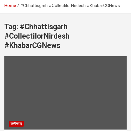
Home
#Chhattisgarh #CollectilorNirdesh #KhabarCGNews
Tag:
#Chhattisgarh
#CollectilorNirdesh
#KhabarCGNews
छत्तीसगढ़