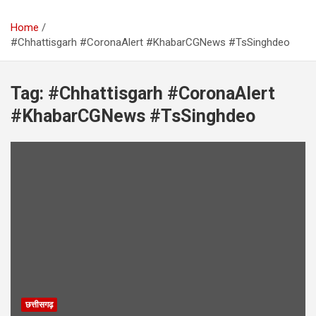
Home
#Chhattisgarh #CoronaAlert #KhabarCGNews #TsSinghdeo
Tag:
#Chhattisgarh #CoronaAlert
#KhabarCGNews #TsSinghdeo
छत्तीसगढ़