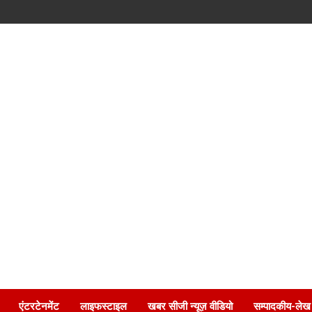
एंटरटेनमेंट
लाइफस्टाइल
खबर सीजी न्यूज़ वीडियो
सम्पादकीय-लेख