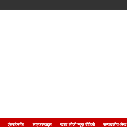
एंटरटेनमेंट
लाइफस्टाइल
खबर सीजी न्यूज़ वीडियो
सम्पादकीय-लेख