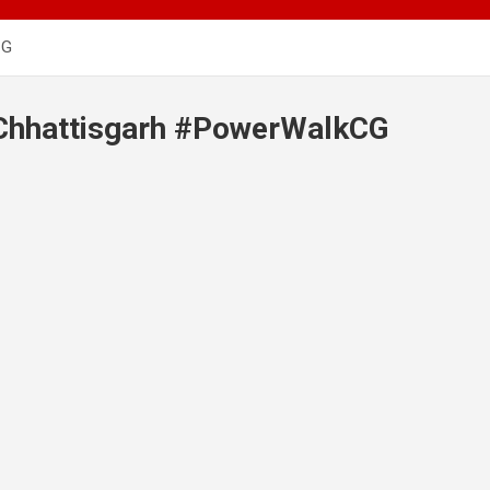
CG
Chhattisgarh #PowerWalkCG