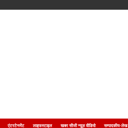
एंटरटेनमेंट
लाइफस्टाइल
खबर सीजी न्यूज़ वीडियो
सम्पादकीय-लेख