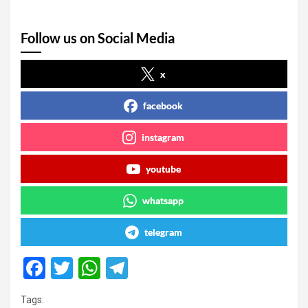
Follow us on Social Media
x
facebook
instagram
youtube
whatsapp
telegram
F
T
W
T
a
wi
h
el
Tags: