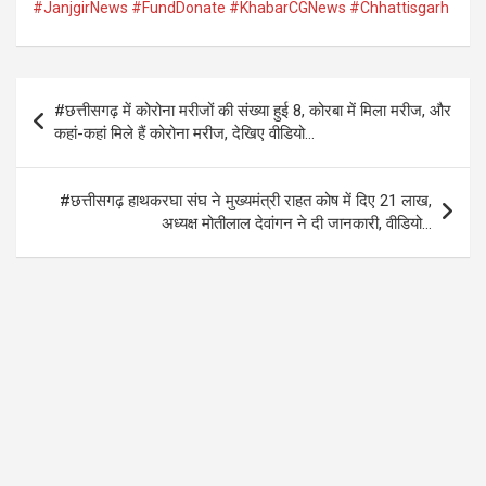
ce
tt
at
e
#JanjgirNews #FundDonate #KhabarCGNews #Chhattisgarh
b
er
s
gr
o
A
a
Post
o
p
m
#छत्तीसगढ़ में कोरोना मरीजों की संख्या हुई 8, कोरबा में मिला मरीज, और
navigation
कहां-कहां मिले हैं कोरोना मरीज, देखिए वीडियो…
k
p
#छत्तीसगढ़ हाथकरघा संघ ने मुख्यमंत्री राहत कोष में दिए 21 लाख,
अध्यक्ष मोतीलाल देवांगन ने दी जानकारी, वीडियो…