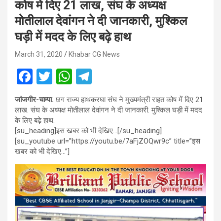
कोष में दिए 21 लाख, संघ के अध्यक्ष
मोतीलाल देवांगन ने दी जानकारी, मुश्किल
घड़ी में मदद के लिए बढ़े हाथ
March 31, 2020
Khabar CG News
F
T
W
T
a
wi
h
el
जांजगीर-चाम्पा.
छग राज्य हाथकरघा संघ ने मुख्यमंत्री राहत कोष में दिए 21
ce
tt
at
e
लाख. संघ के अध्यक्ष मोतीलाल देवांगन ने दी जानकारी. मुश्किल घड़ी में मदद
b
er
s
gr
के लिए बढ़े हाथ.
[su_heading]इस खबर को भी देखिए…[/su_heading]
o
A
a
[su_youtube url=”https://youtu.be/7aFjZOQwr9c” title=”इस
o
p
m
खबर को भी देखिए…”]
k
p