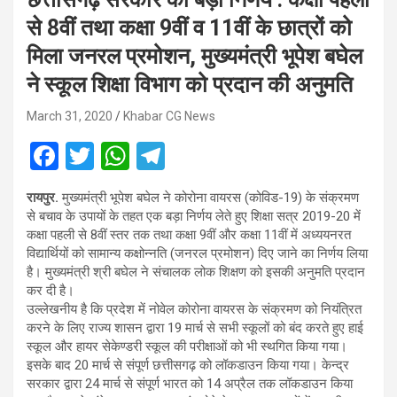
से 8वीं तथा कक्षा 9वीं व 11वीं के छात्रों को
मिला जनरल प्रमोशन, मुख्यमंत्री भूपेश बघेल
ने स्कूल शिक्षा विभाग को प्रदान की अनुमति
March 31, 2020
Khabar CG News
F
T
W
T
a
wi
h
el
रायपुर.
मुख्यमंत्री भूपेश बघेल ने कोरोना वायरस (कोविड-19) के संक्रमण
ce
tt
at
e
से बचाव के उपायों के तहत एक बड़ा निर्णय लेते हुए शिक्षा सत्र 2019-20 में
b
er
s
gr
कक्षा पहली से 8वीं स्तर तक तथा कक्षा 9वीं और कक्षा 11वीं में अध्ययनरत
विद्यार्थियों को सामान्य कक्षोन्नति (जनरल प्रमोशन) दिए जाने का निर्णय लिया
o
A
a
है। मुख्यमंत्री श्री बघेल ने संचालक लोक शिक्षण को इसकी अनुमति प्रदान
o
p
m
कर दी है।
उल्लेखनीय है कि प्रदेश में नोवेल कोरोना वायरस के संक्रमण को नियंत्रित
k
p
करने के लिए राज्य शासन द्वारा 19 मार्च से सभी स्कूलों को बंद करते हुए हाई
स्कूल और हायर सेकेण्डरी स्कूल की परीक्षाओं को भी स्थगित किया गया।
इसके बाद 20 मार्च से संपूर्ण छत्तीसगढ़ को लॉकडाउन किया गया। केन्द्र
सरकार द्वारा 24 मार्च से संपूर्ण भारत को 14 अप्रैल तक लॉकडाउन किया